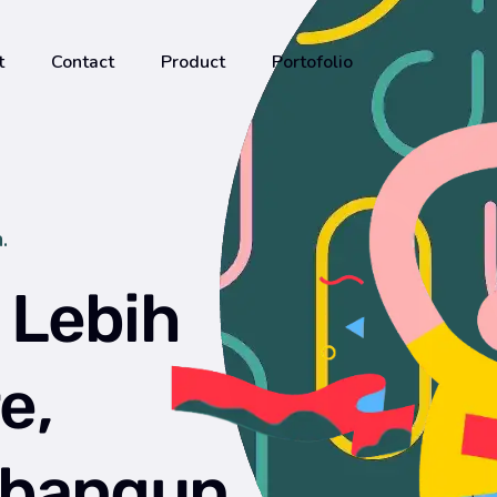
t
Contact
Product
Portofolio
.
s Lebih
e,
bangun